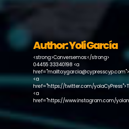
Author: Yoli García
<strong>Conversemos:</strong>
04455 33340198 <a
href="mailto:ygarcia@cypresscyp.com
<a
href="https://twitter.com/yolaCyPress">T
<a
href="https://www.instagram.com/yolan