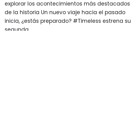
explorar los acontecimientos más destacados
de la historia Un nuevo viaje hacia el pasado
inicia, ¿estás preparado? #Timeless estrena su
segunda...
LEER MÁS
15 julio, 2019
LANZAN VIAJES ESPECIALES PARA
LOS “GODÍNEZ”